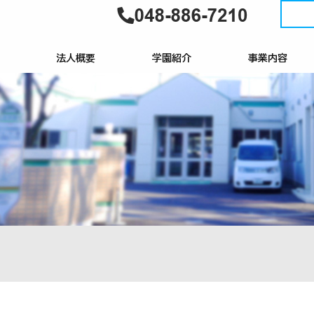
法人概要
学園紹介
事業内容
理事長挨拶
経営理念・方針
情報公開
個人情報保護の基本方針
学園概要
学園行事の紹介
利用申し込み
学園だより
年間行事予定表
自立訓練（生活訓練
就労移行支援
就労継続支援B型
就労定着支援
就労選択支援
計画相談支援
障害児相談支援