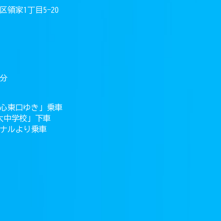
領家1丁目5−20
5分
心東口ゆき」乗車
太中学校」下車
ーミナルより乗車