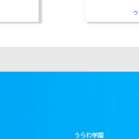
ウ
うらわ学園