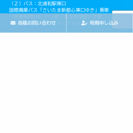
（２）バス：北浦和駅東口
国際興業バス「さいたま新都心東口ゆき」乗車
（所要時間5分）バス停「本太中学校」下車
各種お問い合わせ
利用申し込み
※10:00〜16:00はバスターミナルより乗車