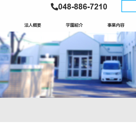
法人概要
学園紹介
事業内容
理事長挨拶
経営理念・方針
情報公開
個人情報保護の基本方針
学園概要
学園行事の紹介
利用申し込み
学園だより
年間行事予定表
自立訓練（生活訓練
就労移行支援
就労継続支援B型
就労定着支援
就労選択支援
計画相談支援
障害児相談支援