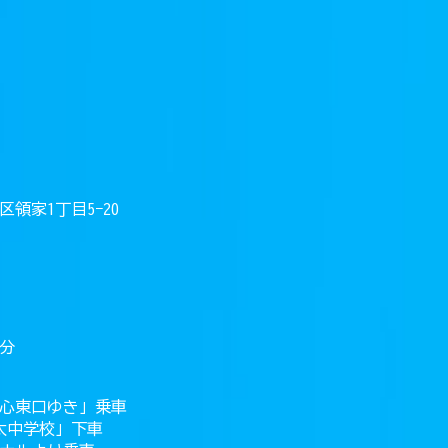
領家1丁目5−20
5分
心東口ゆき」乗車
太中学校」下車